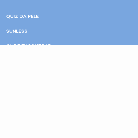
QUIZ DA PELE
SUNLESS
ONDE ENCONTRAR
INSTITUCIONAL
INFORMAÇÕES
FAQ
Rua Luiz Guilherme da Silva, 1001 - Centro Industrial Jovelino Rabelo -
Divinópolis - Minas Gerais - Brasil