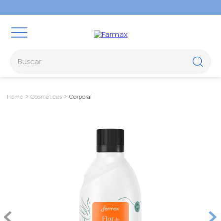
Buscar
TERMOS MAIS BUSCADOS
Cosméticos
Corporal
1
º
oleos
2
º
óleo rícino
3
º
rosa mosqueta
4
º
hidraderm
5
º
body splash