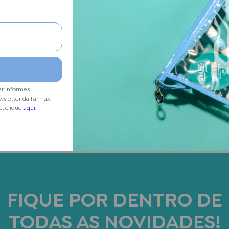
er informes
wsletter da Farmax.
e, clique
aqui.
FIQUE POR DENTRO DE
TODAS AS NOVIDADES!