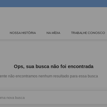
TERMOS MAIS BUSCADOS
NOSSA HISTÓRIA
NA MÍDIA
TRABALHE CONOSCO
1
º
oleos
2
º
óleo rícino
3
º
hidraderm
4
º
rosa mosqueta
Ops, sua busca não foi encontrada
5
º
body splash
mente não encontramos nenhum resultado para essa busca
a nova busca