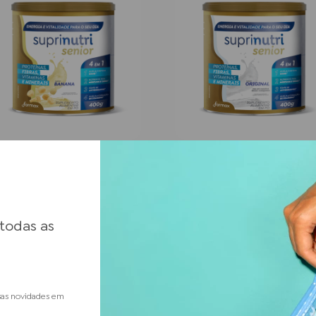
lemento Banana Suprinutri
Suplemento Original Suprinut
nior 400g
Sênior 400g
Conhecer
Conhecer
 todas as
sas novidades em