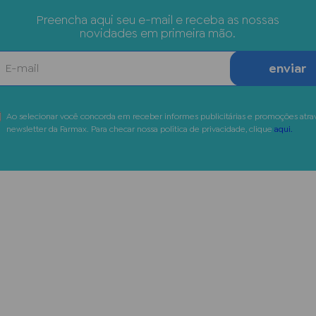
Preencha aqui seu e-mail e receba as nossas
novidades em primeira mão.
enviar
Ao selecionar você concorda em receber informes publicitárias e promoções atra
newsletter da Farmax. Para checar nossa política de privacidade, clique
aqui.