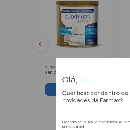
Suplemento Baunilha Suprinutri
Sup
Sênior 400g
Sê
Olá,
Conhecer
Quer ficar por dentro de
novidades da Farmax?
Preencha seu e-mail e receba todas as nos
primeira mão!