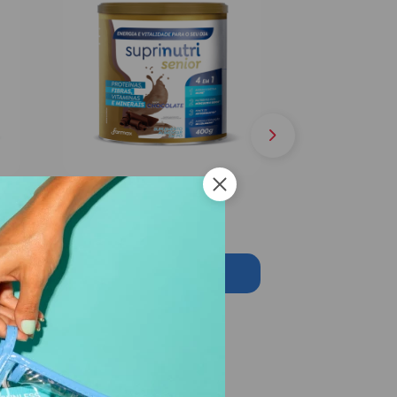
ri
Suplemento Chocolate
Suprinutri Sênior 400g
Conhecer