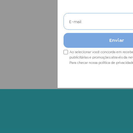
Ao selecionar você concorda em receb
publicitárias e promoções através da ne
Para checar nossa política de privacidad