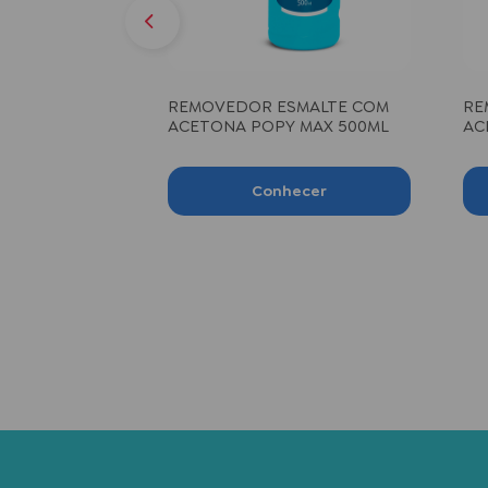
 500ml
REMOVEDOR ESMALTE COM
RE
ACETONA POPY MAX 500ML
AC
50
ecer
Conhecer