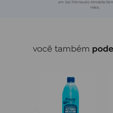
em Gel 70% Neutro Almotolia Far
mãos.
você também
pode
Esmalte sem