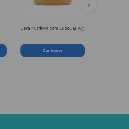
400ml/226G
Cera Nutritiva para Cutículas 10g
Con
Conhecer