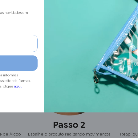
sas novidades em
er informes
wsletter da Farmax.
e, clique
aqui.
Passo 2
 de Álcool
Espalhe o produto realizando movimentos
Reapliqu