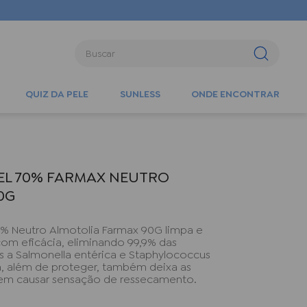
Buscar
QUIZ DA PELE
SUNLESS
ONDE ENCONTRAR
EL 70% FARMAX NEUTRO
0G
% Neutro Almotolia Farmax 90G limpa e
com eficácia, eliminando 99,9% das
as a Salmonella entérica e Staphylococcus
a, além de proteger, também deixa as
sem causar sensação de ressecamento.