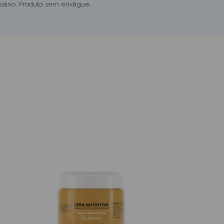
sário. Produto sem enxágue.
Spray Secante