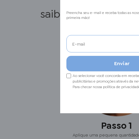
saiba
como usar
Preencha seu e-mail e receba todas as nos
primeira mão!
Ao selecionar você concorda em receb
publicitárias e promoções através da ne
Para checar nossa política de privacidad
Passo 1
Aplique uma pequena quantidade