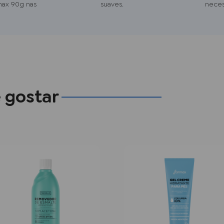
max 90g nas
suaves.
neces
 gostar