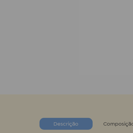
Descrição
Composiçã