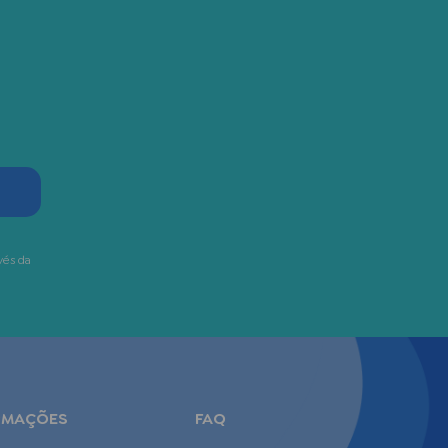
vés da
RMAÇÕES
FAQ