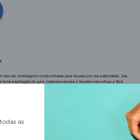
a
um tipo de embalagem muito utilizada para líquidos por sua praticidade. Sua
torna a aplicação de géis, materiais oleosos e líquidos mais eficaz e fácil,
 quando é necessário aplicar o produto em um local determinado.
 todas as