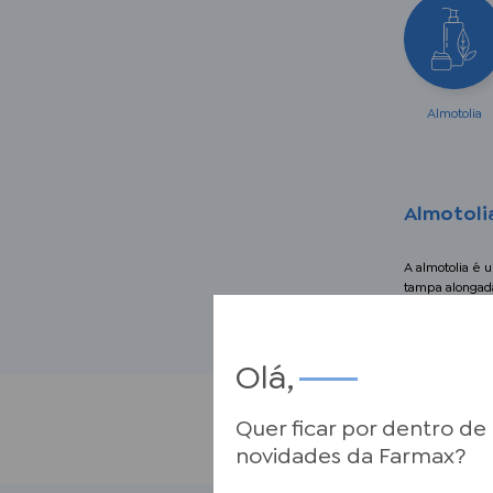
Almotolia
Almotoli
A almotolia é 
tampa alongada 
especialmente
Olá,
Quer ficar por dentro de
novidades da Farmax?