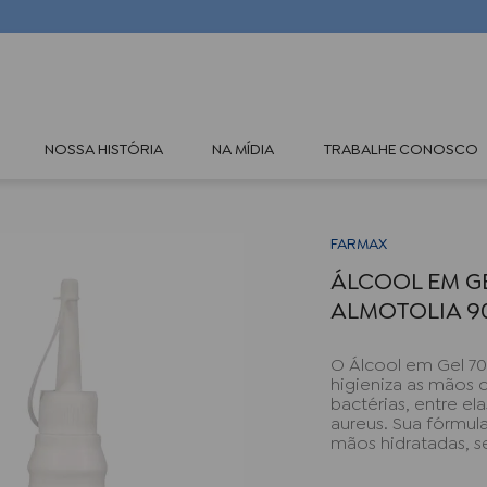
TERMOS MAIS BUSCADOS
NOSSA HISTÓRIA
NA MÍDIA
TRABALHE CONOSCO
1
º
oleos
2
º
óleo rícino
3
º
hidraderm
FARMAX
ÁLCOOL EM G
4
º
rosa mosqueta
ALMOTOLIA 9
5
º
body splash
O Álcool em Gel 70
higieniza as mãos 
bactérias, entre el
aureus. Sua fórmul
mãos hidratadas, 