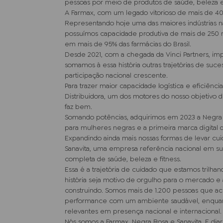
pessoas por meio de produtos de saúde, beleza 
A Farmax, com um legado vitorioso de mais de 40 a
Representando hoje uma das maiores indústrias n
possuímos capacidade produtiva de mais de 250 
em mais de 95% das farmácias do Brasil.
Desde 2021, com a chegada da Vinci Partners, im
somamos à essa história outras trajetórias de su
participação nacional crescente.
Para trazer maior capacidade logística e eficiênci
Distribuidora, um dos motores do nosso objetivo
faz bem.
Somando potências, adquirimos em 2023 a Negra 
para mulheres negras e a primeira marca digital 
Expandindo ainda mais nossas formas de levar cu
Sanavita, uma empresa referência nacional em 
completa de saúde, beleza e fitness.
Essa é a trajetória de cuidado que estamos trilha
história seja motivo de orgulho para o mercado e
construindo. Somos mais de 1.200 pessoas que a
performance com um ambiente saudável, enquan
relevantes em presença nacional e internacional.
Nós somos a Farmax, Negra Rosa e Sanavita. E dia