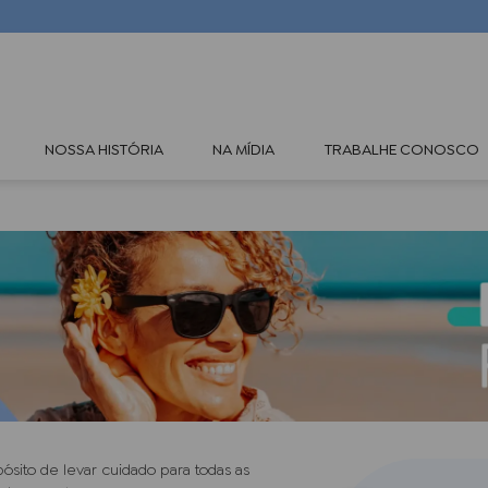
TERMOS MAIS BUSCADOS
NOSSA HISTÓRIA
NA MÍDIA
TRABALHE CONOSCO
1
º
oleos
2
º
óleo rícino
3
º
rosa mosqueta
4
º
hidraderm
5
º
body splash
ito de levar cuidado para todas as