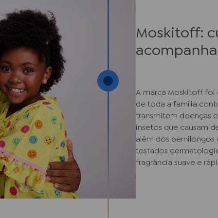
Moskitoff: 
acompanham
A marca Moskitoff foi
de toda a família cont
transmitem doenças e
insetos que causam de
além dos pernilongos
testados dermatologic
fragrância suave e ráp