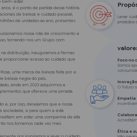
e bem-estar.
Propó
nos, é o ponto de partida dessa história.
acionais de beleza e cuidado pessoal,
Levar cui
milhões de unidades ao ano, presentes
produtos 
pulsionamos nossa rota de crescimento e
cesso, tornando-nos um Grupo com
valore
a na distribuição, inauguramos a Farmax
 de proporcionar acesso ao cuidado que
Foco no 
Somos apa
consumid
Rosa, uma marca de beleza feita por e
de beleza negra do país.
Inovação
idado, ainda em 2023 adquirimos a
O futuro s
suplementos que oferece uma jornada
Empatia 
Incentiva
ndo e, por isso, desejamos que a nossa
 a sociedade, e para quem a está
Colabor
creditam em estar uma companhia de alta
Acreditam
to nos tornamos cada vez mais
Ética e 
riamente nos inspiramos a levar o cuidado
Não negoc