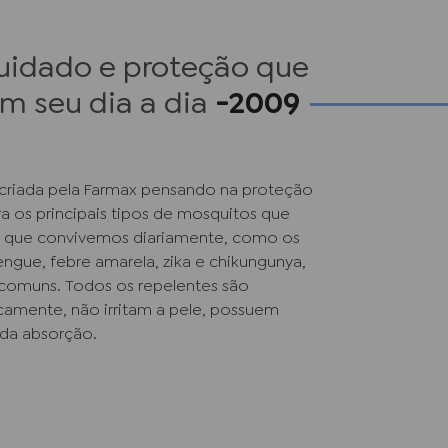
cuidado e proteção que
 seu dia a dia
-2009
 criada pela Farmax pensando na proteção
ra os principais tipos de mosquitos que
 que convivemos diariamente, como os
ngue, febre amarela, zika e chikungunya,
 comuns. Todos os repelentes são
amente, não irritam a pele, possuem
ida absorção.