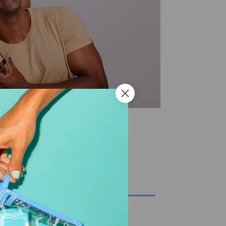
tem sol,
s
-2005