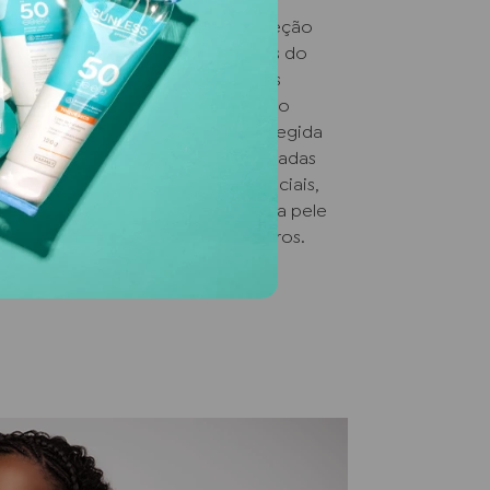
 objetivo de democratizar a proteção
om maior incidência de raios solares do
 e cuidar das pessoas. Com preços
ferece produtos de qualidade para o
 kids, deixando a família toda protegida
s UVA e UVB. Suas fórmulas são criadas
nologia para oferecer produtos faciais,
que permitem que os cuidados com a pele
e alcancem a maioria dos brasileiros.
rtir só o melhor do sol.