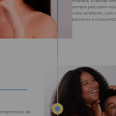
empatia, a Farmax cre
sempre pelo bem-estar
meio ambiente, com se
parceiros e consumido
compromisso da