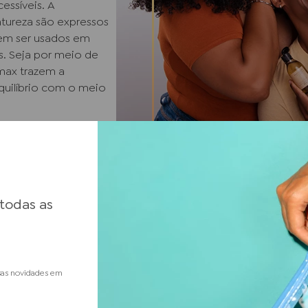
essíveis. A
tureza são expressos
em ser usados em
s. Seja por meio de
max trazem a
uilíbrio com o meio
 todas as
Sunless: se 
#temsunles
sas novidades em