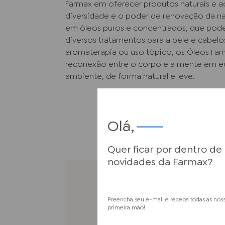
Farmax em oferecer produtos naturais e ac
diversidade e o poder de renovação da na
em óleos puros e concentrados, que pod
diversos tratamentos para a pele e cabelo
aromaterapia ou uso tópico, os Óleos Far
reconexão entre o corpo e a mente em eq
ambiente, de forma natural e leve.
Olá,
Quer ficar por dentro de
novidades da Farmax?
Preencha seu e-mail e receba todas as nos
primeira mão!