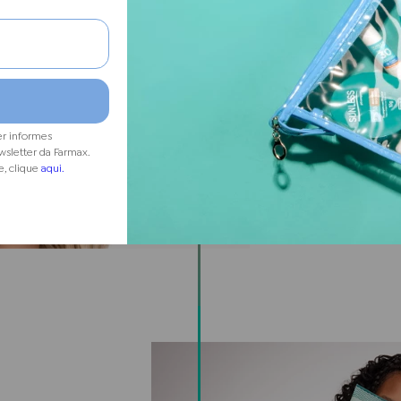
A Sunless nasce com o
solar no Brasil, país c
mundo, para proteger
acessíveis, a marca o
público adulto, baby e
contra a ação dos raio
er informes
com ativos de alta tec
wsletter da Farmax.
e, clique
aqui.
corporais e labiais, 
sejam potencializados 
Assim, todos podem cu