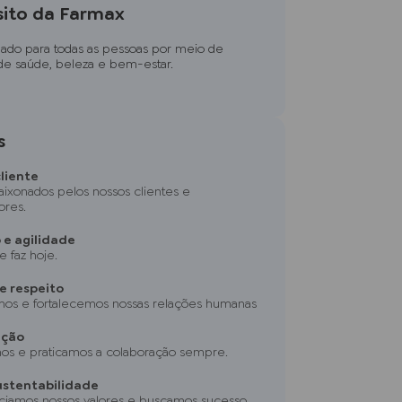
sito da Farmax
dado para todas as pessoas por meio de
de saúde, beleza e bem-estar.
s
cliente
ixonados pelos nossos clientes e
ores.
 e agilidade
e faz hoje.
e respeito
mos e fortalecemos nossas relações humanas
ação
os e praticamos a colaboração sempre.
sustentabilidade
iamos nossos valores e buscamos sucesso