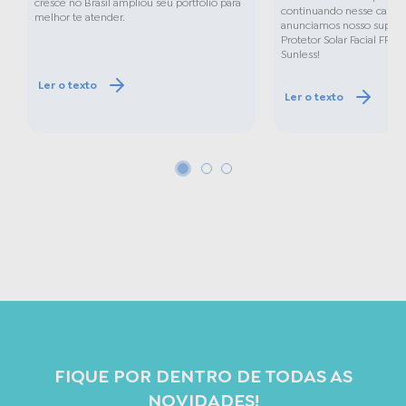
cresce no Brasil ampliou seu portfólio para
continuando nesse camin
melhor te atender.
anunciamos nosso super 
Protetor Solar Facial FPS 
Sunless!
Ler o texto
Ler o texto
FIQUE POR DENTRO DE TODAS AS
NOVIDADES!