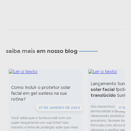
saiba mais
em nosso blog
Lançamento Sunles
Como incluir o protetor solar
solar facial
fps50 g
facial em gel sunless na sua
translúcido
Sunles
rotina?
Nós nascemos com o obje
22
27 DE JANEIRO DE 2023
17 DE 
democratizar a proteção so
oferecendo produtos de q
Você sabia que a Sunless está com um
acessíveis. Sempre busc
super lançamento em sua linha? Isso
fórmulas com ativos de al
mesmo, a linha de proteção solar que mais
oferecer o melhor para no