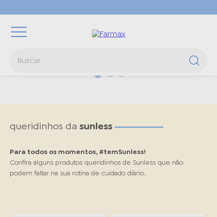
Buscar
TERMOS MAIS BUSCADOS
1
º
oleos
2
º
óleo rícino
queridinhos da
sunless
3
º
rosa mosqueta
4
º
hidraderm
Para todos os momentos, #temSunless!
Confira alguns produtos queridinhos de Sunless que não
5
º
body splash
podem faltar na sua rotina de cuidado diário.