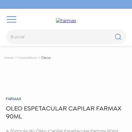
Buscar
TERMOS MAIS BUSCADOS
Cosméticos
Óleos
1
º
oleos
2
º
óleo rícino
3
º
rosa mosqueta
4
º
hidraderm
FARMAX
5
º
body splash
OLEO ESPETACULAR CAPILAR FARMAX
90ML
A fórmula do Óleo Capilar Espetacular Farmax 90ml