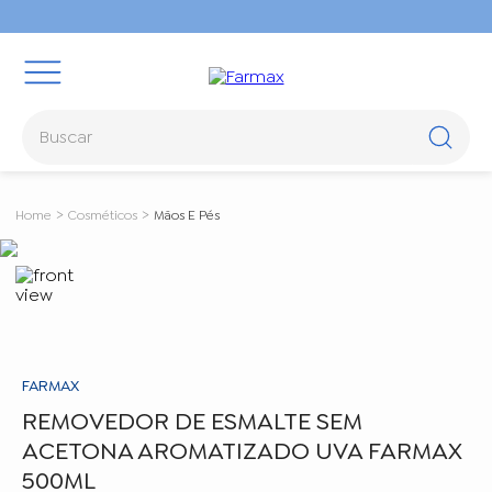
Buscar
TERMOS MAIS BUSCADOS
Cosméticos
Mãos E Pés
1
º
oleos
2
º
óleo rícino
3
º
rosa mosqueta
4
º
hidraderm
5
º
body splash
FARMAX
REMOVEDOR DE ESMALTE SEM
ACETONA AROMATIZADO UVA FARMAX
500ML