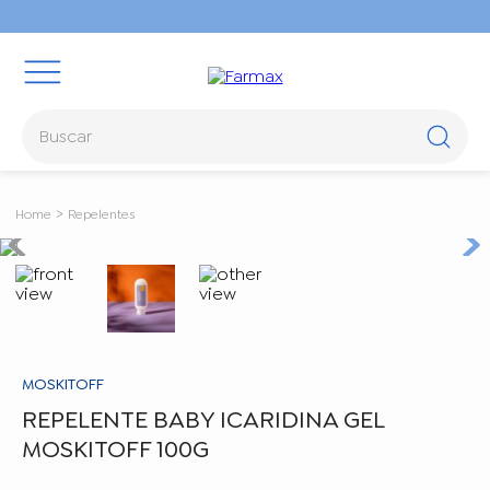
Buscar
TERMOS MAIS BUSCADOS
Repelentes
1
º
oleos
2
º
óleo rícino
3
º
rosa mosqueta
4
º
body splash
5
º
hidraderm
MOSKITOFF
REPELENTE BABY ICARIDINA GEL
MOSKITOFF 100G