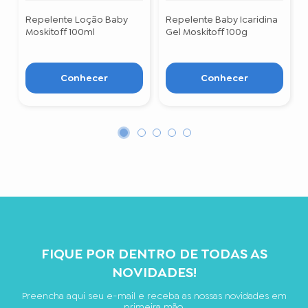
Repelente Loção Baby
Repelente Baby Icaridina
Moskitoff 100ml
Gel Moskitoff 100g
Conhecer
Conhecer
FIQUE POR DENTRO DE TODAS AS
NOVIDADES!
Preencha aqui seu e-mail e receba as nossas novidades em
primeira mão.